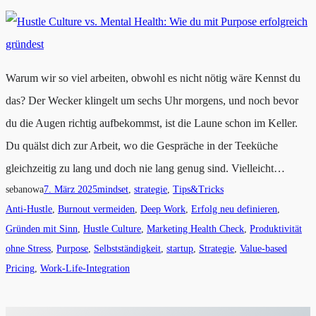
Warum wir so viel arbeiten, obwohl es nicht nötig wäre Kennst du
das? Der Wecker klingelt um sechs Uhr morgens, und noch bevor
du die Augen richtig aufbekommst, ist die Laune schon im Keller.
Du quälst dich zur Arbeit, wo die Gespräche in der Teeküche
gleichzeitig zu lang und doch nie lang genug sind. Vielleicht…
sebanowa
7. März 2025
mindset
, 
strategie
, 
Tips&Tricks
Anti-Hustle
, 
Burnout vermeiden
, 
Deep Work
, 
Erfolg neu definieren
, 
Gründen mit Sinn
, 
Hustle Culture
, 
Marketing Health Check
, 
Produktivität
ohne Stress
, 
Purpose
, 
Selbstständigkeit
, 
startup
, 
Strategie
, 
Value-based
Pricing
, 
Work-Life-Integration