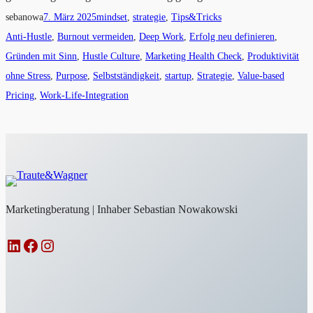
sebanowa
7. März 2025
mindset
, 
strategie
, 
Tips&Tricks
Anti-Hustle
, 
Burnout vermeiden
, 
Deep Work
, 
Erfolg neu definieren
, 
Gründen mit Sinn
, 
Hustle Culture
, 
Marketing Health Check
, 
Produktivität
ohne Stress
, 
Purpose
, 
Selbstständigkeit
, 
startup
, 
Strategie
, 
Value-based
Pricing
, 
Work-Life-Integration
Marketingberatung | Inhaber Sebastian Nowakowski
LinkedIn
Facebook
Instagram