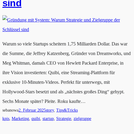
sind
Warum so viele Startups scheitern 1,75 Milliarden Dollar. Das war
die Summe, die Jeffrey Katzenberg, Gründer von Dreamworks, und
Meg Whitman, damals CEO von Hewlett Packard Enterprise, in
ihre Vision investierten: Quibi, eine Streaming-Plattform für
exklusive 10-Minuten-Videos. Perfekt für unterwegs, mit
Hollywood-Stars besetzt und als „nächstes großes Ding“ gehypt.
Sechs Monate später? Pleite. Roku kaufte…
sebanowa
2. Februar 2025
story
, 
Tips&Tricks
kpis
, 
Marketing
, 
quibi
, 
startup
, 
Strategie
, 
zielgruppe