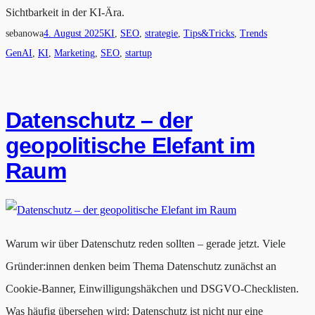
Sichtbarkeit in der KI-Ära.
sebanowa
4. August 2025
KI
, 
SEO
, 
strategie
, 
Tips&Tricks
, 
Trends
GenAI
, 
KI
, 
Marketing
, 
SEO
, 
startup
Datenschutz – der
geopolitische Elefant im
Raum
Warum wir über Datenschutz reden sollten – gerade jetzt. Viele
Gründer:innen denken beim Thema Datenschutz zunächst an
Cookie-Banner, Einwilligungshäkchen und DSGVO-Checklisten.
Was häufig übersehen wird: Datenschutz ist nicht nur eine