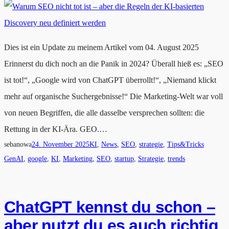
Dies ist ein Update zu meinem Artikel vom 04. August 2025
Erinnerst du dich noch an die Panik in 2024? Überall hieß es: „SEO
ist tot!“, „Google wird von ChatGPT überrollt!“, „Niemand klickt
mehr auf organische Suchergebnisse!“ Die Marketing-Welt war voll
von neuen Begriffen, die alle dasselbe versprechen sollten: die
Rettung in der KI-Ära. GEO.…
sebanowa
24. November 2025
KI
, 
News
, 
SEO
, 
strategie
, 
Tips&Tricks
GenAI
, 
google
, 
KI
, 
Marketing
, 
SEO
, 
startup
, 
Strategie
, 
trends
ChatGPT kennst du schon –
aber nutzt du es auch richtig