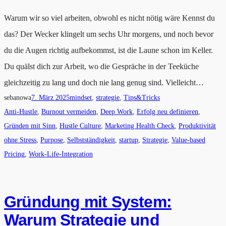
Warum wir so viel arbeiten, obwohl es nicht nötig wäre Kennst du
das? Der Wecker klingelt um sechs Uhr morgens, und noch bevor
du die Augen richtig aufbekommst, ist die Laune schon im Keller.
Du quälst dich zur Arbeit, wo die Gespräche in der Teeküche
gleichzeitig zu lang und doch nie lang genug sind. Vielleicht…
sebanowa
7. März 2025
mindset
, 
strategie
, 
Tips&Tricks
Anti-Hustle
, 
Burnout vermeiden
, 
Deep Work
, 
Erfolg neu definieren
, 
Gründen mit Sinn
, 
Hustle Culture
, 
Marketing Health Check
, 
Produktivität
ohne Stress
, 
Purpose
, 
Selbstständigkeit
, 
startup
, 
Strategie
, 
Value-based
Pricing
, 
Work-Life-Integration
Gründung mit System:
Warum Strategie und